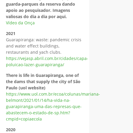
guarda-parques da reserva dando
apoio ao pesquisador. Imagens
valiosas do dia a dia por aqui.
Vídeo da Onça
2021
Guarapiranga: waste: pandemic crisis
and water effect buildings,
restaurants and yach clubs.
https://vejasp.abril.com.br/cidades/capa-
poluicao-lazer-guarapiranga/
There is life in Guarapiranga, one of
the dams that supply the city of São
Paulo (uol website)
https://www.uol.com.br/ecoa/colunas/mariana-
belmont/2021/01/14/ha-vida-na-
guarapiranga-uma-das-represas-que-
abastecem-o-estado-de-sp.htm?
cmpid=copiaecola
2020