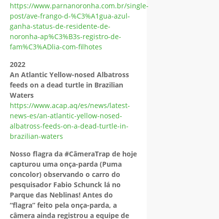
https://www.parnanoronha.com.br/single-
post/ave-frango-d-%C3%A1gua-azul-
ganha-status-de-residente-de-
noronha-ap%C3%B3s-registro-de-
fam%C3%ADlia-com-filhotes
2022
An Atlantic Yellow-nosed Albatross
feeds on a dead turtle in Brazilian
Waters
https://www.acap.aq/es/news/latest-
news-es/an-atlantic-yellow-nosed-
albatross-feeds-on-a-dead-turtle-in-
brazilian-waters
Nosso flagra da #CâmeraTrap de hoje
capturou uma onça-parda (Puma
concolor) observando o carro do
pesquisador Fabio Schunck lá no
Parque das Neblinas! Antes do
“flagra” feito pela onça-parda, a
câmera ainda registrou a equipe de