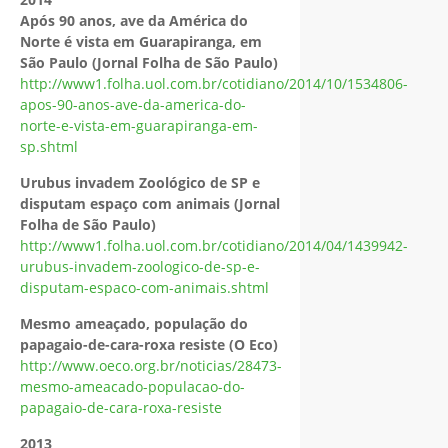
Após 90 anos, ave da América do
Norte é vista em Guarapiranga, em
São Paulo (Jornal Folha de São Paulo)
http://www1.folha.uol.com.br/cotidiano/2014/10/1534806-
apos-90-anos-ave-da-america-do-
norte-e-vista-em-guarapiranga-em-
sp.shtml
Urubus invadem Zoológico de SP e
disputam espaço com animais (Jornal
Folha de São Paulo)
http://www1.folha.uol.com.br/cotidiano/2014/04/1439942-
urubus-invadem-zoologico-de-sp-e-
disputam-espaco-com-animais.shtml
Mesmo ameaçado, população do
papagaio-de-cara-roxa resiste (O Eco)
http://www.oeco.org.br/noticias/28473-
mesmo-ameacado-populacao-do-
papagaio-de-cara-roxa-resiste
2013