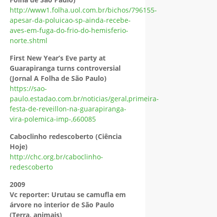
http://www1.folha.uol.com.br/bichos/796155-
apesar-da-poluicao-sp-ainda-recebe-
aves-em-fuga-do-frio-do-hemisferio-
norte.shtml
First New Year’s Eve party at
Guarapiranga turns controversial
(Jornal A Folha de São Paulo)
https://sao-
paulo.estadao.com.br/noticias/geral,primeira-
festa-de-reveillon-na-guarapiranga-
vira-polemica-imp-,660085
Caboclinho redescoberto (Ciência
Hoje)
http://chc.org.br/caboclinho-
redescoberto
2009
Vc reporter: Urutau se camufla em
árvore no interior de São Paulo
(Terra, animais)