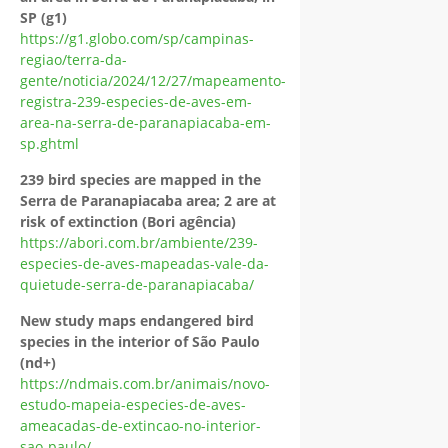
SP (g1)
https://g1.globo.com/sp/campinas-
regiao/terra-da-
gente/noticia/2024/12/27/mapeamento-
registra-239-especies-de-aves-em-
area-na-serra-de-paranapiacaba-em-
sp.ghtml
239 bird species are mapped in the
Serra de Paranapiacaba area; 2 are at
risk of extinction (Bori agência)
https://abori.com.br/ambiente/239-
especies-de-aves-mapeadas-vale-da-
quietude-serra-de-paranapiacaba/
New study maps endangered bird
species in the interior of São Paulo
(nd+)
https://ndmais.com.br/animais/novo-
estudo-mapeia-especies-de-aves-
ameacadas-de-extincao-no-interior-
sao-paulo/