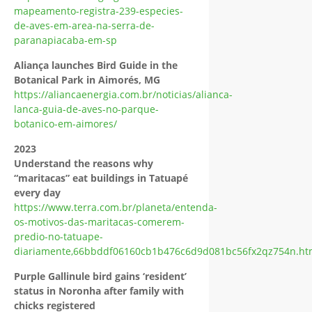
mapeamento-registra-239-especies-
de-aves-em-area-na-serra-de-
paranapiacaba-em-sp
Aliança launches Bird Guide in the
Botanical Park in Aimorés, MG
https://aliancaenergia.com.br/noticias/alianca-
lanca-guia-de-aves-no-parque-
botanico-em-aimores/
2023
Understand the reasons why
“maritacas” eat buildings in Tatuapé
every day
https://www.terra.com.br/planeta/entenda-
os-motivos-das-maritacas-comerem-
predio-no-tatuape-
diariamente,66bbddf06160cb1b476c6d9d081bc56fx2qz754n.ht
Purple Gallinule bird gains ‘resident’
status in Noronha after family with
chicks registered