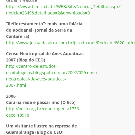
Urban treasure
https://www.tcmrio.tc.br/WEB/Site/Noticia_Detalhe.aspx?
noticia=2649&detalhada=2&downloads=0
“Reflorestamento”: mais uma falácia
do Rodoanel (Jornal da Serra da
Cantareira)
http://www.jornaldaserra.com.br/jsrodoanel/Rodoanel%20sul/r
Censo Neotropical de Aves Aquáticas
2007 (Blog do CEO)
http://centro-de-estudos-
ornitologicos.blogspot.com.br/2007/02/censo-
neotropical-de-aves-aquticas-
2007.html
2006
Caiu na rede é passarinho (O Eco)
http://oeco.org.br/reportagens/1736-
oeco_18918
Um visitante ilustre na represa de
Guarapiranga (Blog do CEO)