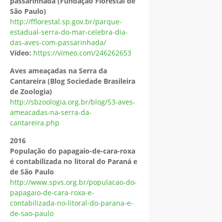
passarinhada (Fundação Florestal de
São Paulo)
http://fflorestal.sp.gov.br/parque-
estadual-serra-do-mar-celebra-dia-
das-aves-com-passarinhada/
Vídeo:
https://vimeo.com/246262653
Aves ameaçadas na Serra da
Cantareira (Blog Sociedade Brasileira
de Zoologia)
http://sbzoologia.org.br/blog/53-aves-
ameacadas-na-serra-da-
cantareira.php
2016
População do papagaio-de-cara-roxa
é contabilizada no litoral do Paraná e
de São Paulo
http://www.spvs.org.br/populacao-do-
papagaio-de-cara-roxa-e-
contabilizada-no-litoral-do-parana-e-
de-sao-paulo