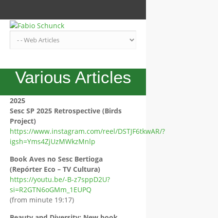
Various Articles
2025
Sesc SP 2025 Retrospective (Birds
Project)
https://www.instagram.com/reel/DSTJF6tkwAR/?
igsh=Yms4ZjUzMWkzMnlp
Book Aves no Sesc Bertioga
(Repórter Eco – TV Cultura)
https://youtu.be/-B-z7sppD2U?
si=R2GTN6oGMm_1EUPQ
(from minute 19:17)
Beauty and Diversity: New book