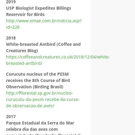
2019
USP Biologist Expedites Billings
Reservoir for Birds
http://www.emae.com.br/noticia.asp?
id=228
2018
White-breasted Antbird (Coffee and
Creatures Blog)
https://coffeeandcreatures.co.uk/2018/12/04/white-
breasted-antbird/
Curucutu nucleus of the PESM
receives the 8th Course of Bird
Observation (Birding Brasil)
http://fflorestal.sp.gov.br/nucleo-
curucutu-do-pesm-recebe-8o-curso-
de-observacao-de-aves/
2017
Parque Estadual da Serra do Mar
celebra dia das aves com