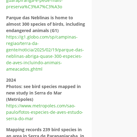
guarapiranga-e-pede-mais-
preserva%C3%A7%C3%A3o
Parque das Neblinas is home to
almost 300 species of birds, including
endangered animals (G1)
https://g1.globo.com/sp/campinas-
regiao/terra-da-
gente/noticia/2025/02/19/parque-das-
neblinas-abriga-quase-300-especies-
de-aves-incluindo-animais-
ameacados.ghtml
2024
Photos: see bird species mapped in
new study in Serra do Mar
(Metrópoles)
https://www.metropoles.com/sao-
paulo/fotos-especies-de-aves-estudo-
serra-do-ma
r
Mapping records 239 bird species in
an area in Serra de Paranapiacaba, in