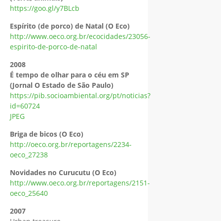
https://goo.gl/y7BLcb
Espírito (de porco) de Natal (O Eco)
http://www.oeco.org.br/ecocidades/23056-
espirito-de-porco-de-natal
2008
É tempo de olhar para o céu em SP
(Jornal O Estado de São Paulo)
https://pib.socioambiental.org/pt/noticias?
id=60724
JPEG
Briga de bicos (O Eco)
http://oeco.org.br/reportagens/2234-
oeco_27238
Novidades no Curucutu (O Eco)
http://www.oeco.org.br/reportagens/2151-
oeco_25640
2007